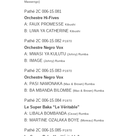
Massengo)
Pathé 2C 006-15.081
Orchestre Hi-Fives
A: FAUX PROMESSE
Kibushi
B: LIWA YA CATHERINE
Kibushi
Pathé 2C 006-15.082
P1970
Orchestre Negro Vox
A: MWASI YA KULUTU
(Johny) Rumba
B: IMAGE
(Johny) Rumba
Pathé 2C 006-15.083
P1970
Orchestre Negro Vox
A: PASI NAMONAKA
(Max & Brown) Rumba
B: BA MBANDA BILOMBE
(Max & Brown) Rumba
Pathé 2C 006-15.084
P1970
Le Super Baka “Le Véritable”
A: LIBALA BOMBANDA
(Cezar) Rumba
B: MARTINE OZALAKA BOYE
(Moreau) Rumba
Pathé 2C 006-15.085
P1970