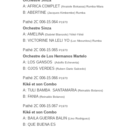
Orchestre Sinza
A: AFRICA COMPLET
(Anatole Bokassa) Rumba-Wara
B: ABERTINE
(Jacques Kimbembe) Rumba
Pathé ‎2C 006-15.064
P1970
Orchestre Sinza
A: AMELINA
(Gabriel Bianzolo) Yéké-Yéké
B: VICTORINE NA LELI YO
(Luc Nkounkou) Rumba
Pathé 2C 006-15.065
P1970
Orchestre de Los Hermanos Martelo
A: LOS GANSOS
(Adolfo Echeveria)
B: OJOS VERDES
(Ruben Dario Salcedo)
Pathé 2C 006-15.066
P1970
Kiké et son Combo
A: TULI BAMBA SANTAMARIA
(Reinaldo Bolanos)
B: FANIA
(Reinaldo Bolanos)
Pathé 2C 006-15.067
P1970
Kiké et son Combo
A: BAILA GUERRA BALIN
(Lino Rodriguez)
B: QUE BUENA ES