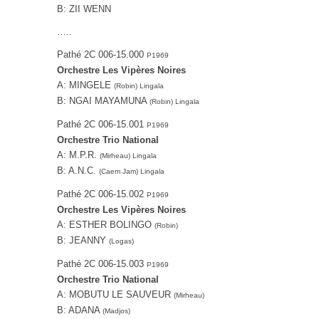
B: ZII WENN
…..
Pathé ‎2C 006-15.000
P1969
Orchestre Les Vipères Noires
A: MINGELE
(Robin) Lingala
B: NGAI MAYAMUNA
(Robin) Lingala
Pathé ‎2C 006-15.001
P1969
Orchestre Trio National
A: M.P.R.
(Mirheau) Lingala
B: A.N.C.
(Caem Jam) Lingala
Pathé ‎2C 006-15.002
P1969
Orchestre Les Vipères Noires
A: ESTHER BOLINGO
(Robin)
B: JEANNY
(Logas)
Pathé ‎2C 006-15.003
P1969
Orchestre Trio National
A: MOBUTU LE SAUVEUR
(Mirheau)
B: ADANA
(Madjos)