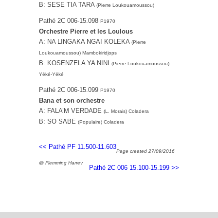
B: SESE TIA TARA
(Pierre Loukouamoussou)
Pathé 2C 006-15.098
P1970
Orchestre Pierre et les Loulous
A: NA LINGAKA NGAI KOLEKA
(Pierre
Loukouamoussou) Mambokiridjops
B: KOSENZELA YA NINI
(Pierre Loukouamoussou)
Yéké-Yéké
Pathé 2C 006-15.099
P1970
Bana et son orchestre
A: FALA’M VERDADE
(L. Morais) Coladera
B: SO SABE
(Populaire) Coladera
<< Pathé PF 11.500-11.603
Page created 27/09/2016
@ Flemming Harrev
Pathé 2C 006 15.100-15.199 >>