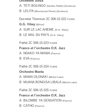
Orchestre Sinza
A: TETI BOLINGO
(Samba Fidèle) (Soukous)
B: LELITA
(Mountouari Pierre) (Soukous)
Ducretet Thomson 2C 006-15.022
P1969
G.G. Vikey
{Bénin}
A: SUR LE LAC AHEME
(G.G. Vikey)
B: LE MAL DU PAYS
(G.G. Vikey)
Pathé 2C 006-15.023
P1969
Franco et l’orchestre O.K. Jazz
A: NDAKO YA MAWA
(Franco)
B: EVA
(Franco)
Pathé 2C 006-15.024
P1969
Orchestre Manta
A: MAMA OLONAKI
(Michel Lako)
B: MUANA BONGISA LIBALA
(Michel Lako)
Pathé ‎2C 006-15.025
P1969
Franco et l’orchestre O.K. Jazz
A: BILOMBE YA SENSATION
(Franco)
B: CATHO
(Franco)