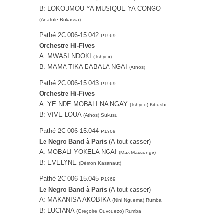
B: LOKOUMOU YA MUSIQUE YA CONGO
(Anatole Bokassa)
Pathé 2C 006-15.042
P1969
Orchestre Hi-Fives
A: MWASI NDOKI
(Tshyco)
B: MAMA TIKA BABALA NGAI
(Athos)
Pathé 2C 006-15.043
P1969
Orchestre Hi-Fives
A: YE NDE MOBALI NA NGAY
(Tshyco) Kibushi
B: VIVE LOUA
(Athos) Sukusu
Pathé 2C 006-15.044
P1969
Le Negro Band à Paris
(A tout casser)
A: MOBALI YOKELA NGAI
(Max Massengo)
B: EVELYNE
(Démon Kasanaut)
Pathé 2C 006-15.045
P1969
Le Negro Band à Paris
(A tout casser)
A: MAKANISA AKOBIKA
(Nini Nguema) Rumba
B: LUCIANA
(Gregoire Ouvouezo) Rumba