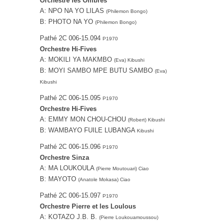
Orchestre les Ombres
A: NPO NA YO LILAS
(Philemon Bongo)
B: PHOTO NA YO
(Philemon Bongo)
Pathé 2C 006-15.094
P1970
Orchestre Hi-Fives
A: MOKILI YA MAKMBO
(Eva) Kibushi
B: MOYI SAMBO MPE BUTU SAMBO
(Eva)
Kibushi
Pathé 2C 006-15.095
P1970
Orchestre Hi-Fives
A: EMMY MON CHOU-CHOU
(Robert) Kibushi
B: WAMBAYO FUILE LUBANGA
Kibushi
Pathé 2C 006-15.096
P1970
Orchestre Sinza
A: MA LOUKOULA
(Pierre Moutouari) Ciao
B: MAYOTO
(Anatole Mokasa) Ciao
Pathé 2C 006-15.097
P1970
Orchestre Pierre et les Loulous
A: KOTAZO J.B. B.
(Pierre Loukouamoussou)