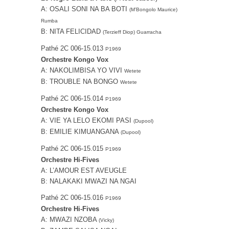
A: OSALI SONI NA BA BOTI
(M’Bongolo Maurice)
Rumba
B: NITA FELICIDAD
(Terzieff Diop) Guarracha
Pathé ‎2C 006-15.013
P1969
Orchestre Kongo Vox
A: NAKOLIMBISA YO VIVI
Wetete
B: TROUBLE NA BONGO
Wetete
Pathé ‎2C 006-15.014
P1969
Orchestre Kongo Vox
A: VIE YA LELO EKOMI PASI
(Dupool)
B: EMILIE KIMUANGANA
(Dupool)
Pathé ‎2C 006-15.015
P1969
Orchestre Hi-Fives
A: L’AMOUR EST AVEUGLE
B: NALAKAKI MWAZI NA NGAI
Pathé ‎2C 006-15.016
P1969
Orchestre Hi-Fives
A: MWAZI NZOBA
(Vicky)