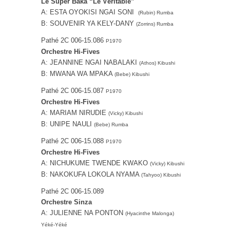
Le Super Baka “Le Véritable”
A: ESTA OYOKISI NGAI SONI
(Rubin) Rumba
B: SOUVENIR YA KELY-DANY
(Zorrins) Rumba
Pathé 2C 006-15.086
P1970
Orchestre Hi-Fives
A: JEANNINE NGAI NABALAKI
(Athos) Kibushi
B: MWANA WA MPAKA
(Bebe) Kibushi
Pathé 2C 006-15.087
P1970
Orchestre Hi-Fives
A: MARIAM NIRUDIE
(Vicky) Kibushi
B: UNIPE NAULI
(Bebe) Rumba
Pathé 2C 006-15.088
P1970
Orchestre Hi-Fives
A: NICHUKUME TWENDE KWAKO
(Vicky) Kibushi
B: NAKOKUFA LOKOLA NYAMA
(Tahyoo) Kibushi
Pathé 2C 006-15.089
Orchestre Sinza
A: JULIENNE NA PONTON
(Hyacinthe Malonga)
Yéké-Yéké