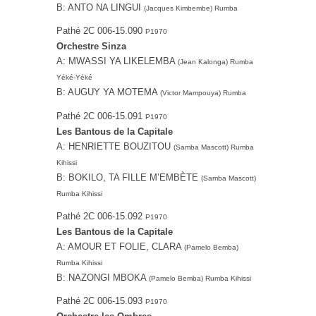
B: ANTO NA LINGUI
(Jacques Kimbembe) Rumba
Pathé 2C 006-15.090
P1970
Orchestre Sinza
A: MWASSI YA LIKELEMBA
(Jean Kalonga) Rumba
Yéké-Yéké
B: AUGUY YA MOTEMA
(Victor Mampouya) Rumba
Pathé 2C 006-15.091
P1970
Les Bantous de la Capitale
A: HENRIETTE BOUZITOU
(Samba Mascott) Rumba
Kihissi
B: BOKILO, TA FILLE M’EMBÈTE
(Samba Mascott)
Rumba Kihissi
Pathé 2C 006-15.092
P1970
Les Bantous de la Capitale
A: AMOUR ET FOLIE, CLARA
(Pamelo Bemba)
Rumba Kihissi
B: NAZONGI MBOKA
(Pamelo Bemba) Rumba Kihissi
Pathé 2C 006-15.093
P1970