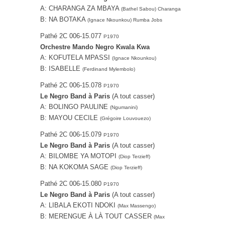
A: CHARANGA ZA MBAYA
(Bathel Sabou) Charanga
B: NA BOTAKA
(Ignace Nkounkou) Rumba Jobs
Pathé 2C 006-15.077
P1970
Orchestre Mando Negro Kwala Kwa
A: KOFUTELA MPASSI
(Ignace Nkounkou)
B: ISABELLE
(Ferdinand Mylembolo)
Pathé 2C 006-15.078
P1970
Le Negro Band à Paris
(A tout casser)
A: BOLINGO PAULINE
(Ngumanini)
B: MAYOU CECILE
(Grégoire Louvouezo)
Pathé 2C 006-15.079
P1970
Le Negro Band à Paris
(A tout casser)
A: BILOMBE YA MOTOPI
(Diop Terzieff)
B: NA KOKOMA SAGE
(Diop Terzieff)
Pathé 2C 006-15.080
P1970
Le Negro Band à Paris
(A tout casser)
A: LIBALA EKOTI NDOKI
(Max Massengo)
B: MERENGUE À LÀ TOUT CASSER
(Max