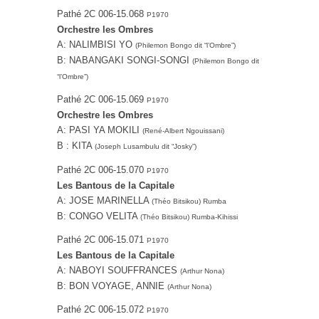
Pathé 2C 006-15.068
P1970
Orchestre les Ombres
A: NALIMBISI YO
(Philemon Bongo dit “l’Ombre”)
B: NABANGAKI SONGI-SONGI
(Philemon Bongo dit
“l’Ombre”)
Pathé 2C 006-15.069
P1970
Orchestre les Ombres
A: PASI YA MOKILI
(René-Albert Ngouissani)
B : KITA
(Joseph Lusambulu dit “Josky”)
Pathé 2C 006-15.070
P1970
Les Bantous de la Capitale
A: JOSE MARINELLA
(Théo Bitsikou) Rumba
B: CONGO VELITA
(Théo Bitsikou) Rumba-Kihissi
Pathé 2C 006-15.071
P1970
Les Bantous de la Capitale
A: NABOYI SOUFFRANCES
(Arthur Nona)
B: BON VOYAGE, ANNIE
(Arthur Nona)
Pathé ‎2C 006-15.072
P1970