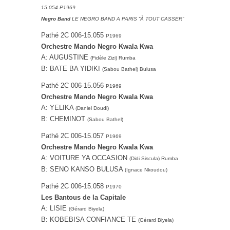
15.054 P1969
Negro Band
LE NEGRO BAND A PARIS “À TOUT CASSER”
Pathé 2C 006-15.055
P1969
Orchestre Mando Negro Kwala Kwa
A: AUGUSTINE
(Fidèle Zizi) Rumba
B: BATE BA YIDIKI
(Sabou Bathel) Bulusa
Pathé 2C 006-15.056
P1969
Orchestre Mando Negro Kwala Kwa
A: YELIKA
(Daniel Doudi)
B: CHEMINOT
(Sabou Bathel)
Pathé 2C 006-15.057
P1969
Orchestre Mando Negro Kwala Kwa
A: VOITURE YA OCCASION
(Didi Siscula) Rumba
B: SENO KANSO BULUSA
(Ignace Nkoudou)
Pathé 2C 006-15.058
P1970
Les Bantous de la Capitale
A: LISIE
(Gérard Biyela)
B: KOBEBISA CONFIANCE TE
(Gérard Biyela)