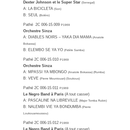
Dexter Johnson et le Super Star
{Senegal}
A: LA BICICLETA
(Son)
B: SEUL
(Boléro)
Pathé ‎ 2C 006-15.009
P1969
Orchestre Sinza
A: DIABLES NOIRS – YAKA DIA MAMA
(Anatole
Bokassa)
B: ‎ELEMBO SE YA YO
(Fidèle Samba)
Pathé ‎2C 006-15.010
P1969
Orchestre Sinza
A: MPASSI YA MBONGO
(Anatole Bokassa) (Rumba)
B: VEVE
(Pierre Mountouari) (Soukous)
Pathé ‎2C 006-15.011
P1969
Le Negro Band à Paris
(A tout casser)
A: PASCALINE NA LIBREVILLE
(Major Tomba Rubin)
B: NALEMBI VIE YA BONDUMBA
(Pierre
Loukouamoussou)
Pathé ‎2C 006-15.012
P1969
Le Negro Band à Paris
(A tout casser)