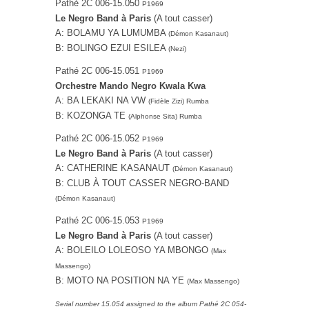
Pathé 2C 006-15.050
P1969
Le Negro Band à Paris
(A tout casser)
A: BOLAMU YA LUMUMBA
(Démon Kasanaut)
B: BOLINGO EZUI ESILEA
(Nezi)
Pathé 2C 006-15.051
P1969
Orchestre Mando Negro Kwala Kwa
A: BA LEKAKI NA VW
(Fidèle Zizi) Rumba
B: KOZONGA TE
(Alphonse Sita) Rumba
Pathé 2C 006-15.052
P1969
Le Negro Band à Paris
(A tout casser)
A: CATHERINE KASANAUT
(Démon Kasanaut)
B: CLUB À TOUT CASSER NEGRO-BAND
(Démon Kasanaut)
Pathé 2C 006-15.053
P1969
Le Negro Band à Paris
(A tout casser)
A: BOLEILO LOLEOSO YA MBONGO
(Max
Massengo)
B: MOTO NA POSITION NA YE
(Max Massengo)
Serial number 15.054 assigned to the album Pathé 2C 054-