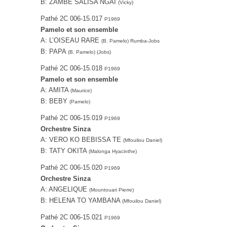
B: ZAMBE SALISA NGAI
(Vicky)
Pathé ‎2C 006-15.017
P1969
Pamelo et son ensemble
A: L’OISEAU RARE
(B. Pamelo) Rumba-Jobs
B: PAPA
(B. Pamelo) (Jobs)
Pathé ‎2C 006-15.018
P1969
Pamelo et son ensemble
A: AMITA
(Maurice)
B: BEBY
(Pamelo)
Pathé ‎2C 006-15.019
P1969
Orchestre Sinza
A: VERO KO BEBISSA TE
(Mfouilou Daniel)
B: TATY OKITA
(Malonga Hyacinthe)
Pathé ‎2C 006-15.020
P1969
Orchestre Sinza
A: ANGELIQUE
(Mountouari Pierre)
B: HELENA TO YAMBANA
(Mfouilou Daniel)
Pathé 2C 006-15.021
P1969