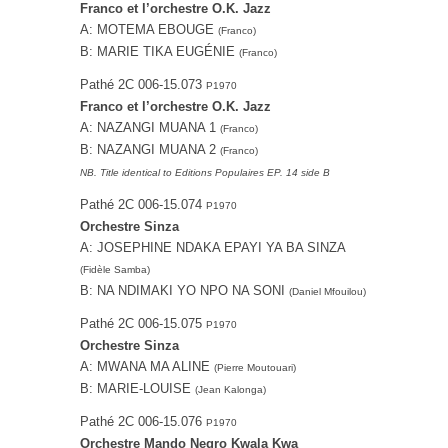
Franco et l’orchestre O.K. Jazz
A: MOTEMA EBOUGE
(Franco)
B: MARIE TIKA EUGÉNIE
(Franco)
Pathé ‎2C 006-15.073
P1970
Franco et l’orchestre O.K. Jazz
A: NAZANGI MUANA 1
(Franco)
B: NAZANGI MUANA 2
(Franco)
NB. Title identical to Editions Populaires EP. 14 side B
Pathé 2C 006-15.074
P1970
Orchestre Sinza
A: JOSEPHINE NDAKA EPAYI YA BA SINZA
(Fidèle Samba)
B: NA NDIMAKI YO NPO NA SONI
(Daniel Mfouilou)
Pathé 2C 006-15.075
P1970
Orchestre Sinza
A: MWANA MA ALINE
(Pierre Moutouari)
B: MARIE-LOUISE
(Jean Kalonga)
Pathé 2C 006-15.076
P1970
Orchestre Mando Negro Kwala Kwa