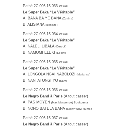
Pathé 2C 006-15.033
P1969
Le Super Baka “Le Véritable”
A: BANA BA YE BANA
(Zorrina)
B: ALISIANA
(Benazo)
Pathé 2C 006-15.034
P1969
Le Super Baka “Le Véritable”
A: NALELI LIBALA
(Dereck)
B: NAMOMI ELEKI
(Lecky)
Pathé 2C 006-15.035
P1969
Le Super Baka “Le Véritable”
A: LONGOLA NGAI NABOLOZI
(Marianse)
B: NANI ATONGI YO
(Sam)
Pathé 2C 006-15.036
P1969
Le Negro Band à Paris
(A tout casser)
A: PAS MOYEN
(Max Massengo) Soukouma
B: NONO BATELA BANA
(Stany Willy) Rumba
Pathé 2C 006-15.037
P1969
Le Negro Band à Paris
(A tout casser)