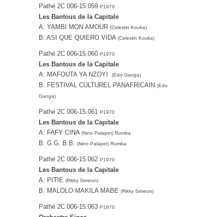
Pathé 2C 006-15.059
P1970
Les Bantous de la Capitale
A: YAMBI MON AMOUR
(Celestin Kouka)
B: ASI QUE QUIERO VIDA
(Celestin Kouka)
Pathé 2C 006-15.060
P1970
Les Bantous de la Capitale
A: MAFOUTA YA NZOYI
(Edo Ganga)
B: FESTIVAL CULTUREL PANAFRICAIN
(Edo
Ganga)
Pathé 2C 006-15.061
P1970
Les Bantous de la Capitale
A: FAFY CINA
(Nino Palapet) Rumba
B: G.G. B.B.
(Nino Palapet) Rumba
Pathé 2C 006-15.062
P1970
Les Bantous de la Capitale
A: PITIE
(Rikky Simeon)
B: MALOLO MAKILA MABE
(Rikky Simeon)
Pathé 2C 006-15.063
P1970