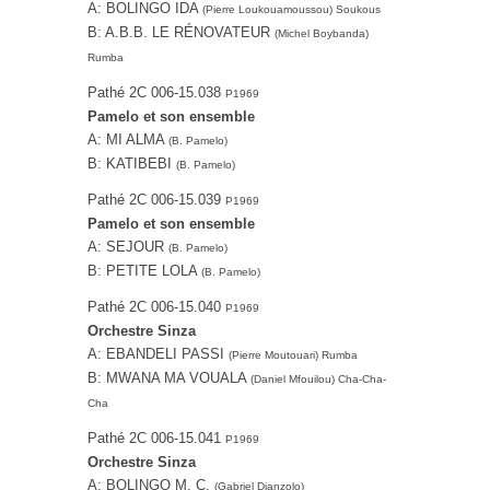
A: BOLINGO IDA
(Pierre Loukouamoussou) Soukous
B: A.B.B. LE RÉNOVATEUR
(Michel Boybanda)
Rumba
Pathé 2C 006-15.038
P1969
Pamelo et son ensemble
A: MI ALMA
(B. Pamelo)
B: KATIBEBI
(B. Pamelo)
Pathé 2C 006-15.039
P1969
Pamelo et son ensemble
A: SEJOUR
(B. Pamelo)
B: PETITE LOLA
(B. Pamelo)
Pathé 2C 006-15.040
P1969
Orchestre Sinza
A: EBANDELI PASSI
(Pierre Moutouari) Rumba
B: MWANA MA VOUALA
(Daniel Mfouilou) Cha-Cha-
Cha
Pathé 2C 006-15.041
P1969
Orchestre Sinza
A: BOLINGO M. C.
(Gabriel Dianzolo)