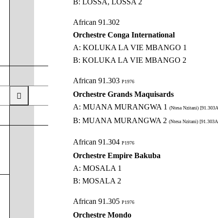
B: LOSSA, LOSSA 2
African 91.302
Orchestre Conga International
A: KOLUKA LA VIE MBANGO 1
B: KOLUKA LA VIE MBANGO 2
African 91.303
P1976
Orchestre Grands Maquisards
A: MUANA MURANGWA 1
(Ntesa Nzitani) [91.303A
B: MUANA MURANGWA 2
(Ntesa Nzitani) [91.303A
African 91.304
P1976
Orchestre Empire Bakuba
A: MOSALA 1
B: MOSALA 2
African 91.305
P1976
Orchestre Mondo