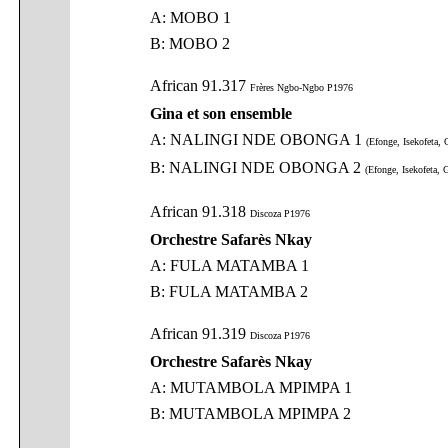
A: MOBO 1
B: MOBO 2
African 91.317
Frères Ngbo-Ngbo P1976
Gina et son ensemble
A: NALINGI NDE OBONGA 1
(Efonge, Isekofeta,
B: NALINGI NDE OBONGA 2
(Efonge, Isekofeta, 
African 91.318
Discoza P1976
Orchestre Safarès Nkay
A: FULA MATAMBA 1
B: FULA MATAMBA 2
African 91.319
Discoza P1976
Orchestre Safarès Nkay
A: MUTAMBOLA MPIMPA 1
B: MUTAMBOLA MPIMPA 2