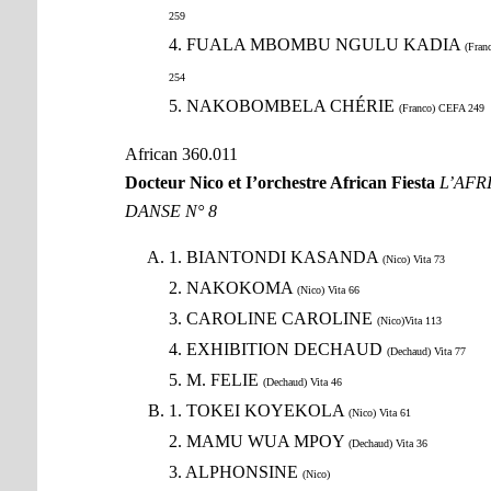
259
4. FUALA MBOMBU NGULU KADIA
(Fran
254
5. NAKOBOMBELA CHÉRIE
(Franco) CEFA 249
African 360.011
Docteur Nico et I’orchestre African Fiesta
L’AFR
DANSE N° 8
1. BIANTONDI KASANDA
(Nico) Vita 73
2. NAKOKOMA
(Nico) Vita 66
3. CAROLINE CAROLINE
(Nico)Vita 113
4. EXHIBITION DECHAUD
(Dechaud) Vita 77
5. M. FELIE
(Dechaud) Vita 46
1. TOKEI KOYEKOLA
(Nico) Vita 61
2. MAMU WUA MPOY
(Dechaud) Vita 36
3. ALPHONSINE
(Nico)