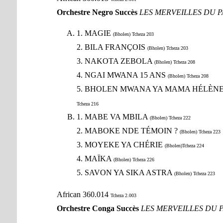
Orchestre Negro Succès
LES MERVEILLES DU P
1. MAGIE
(Bholen) Tcheza 203
2. BILA FRANÇOIS
(Bholen) Tcheza 203
3. NAKOTA ZEBOLA
(Bholen) Tcheza 208
4. NGAI MWANA 15 ANS
(Bholen) Tcheza 208
5. BHOLEN MWANA YA MAMA HÉLÈN
Tcheza 216
1. MABE VA MBILA
(Bholen) Tcheza 222
2. MABOKE NDE TÉMOIN ?
(Bholen) Tcheza 223
3. MOYEKE YA CHÉRIE
(Bholen)Tcheza 224
4. MAÏKA
(Bholen) Tcheza 226
5. SAVON YA SIKA ASTRA
(Bholen) Tcheza 223
African 360.014
Tcheza 2.003
Orchestre Conga Succès
LES MERVEILLES DU 