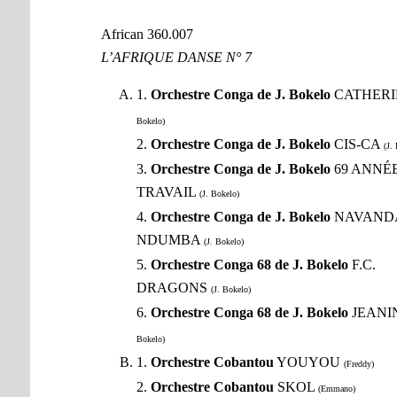
African 360.007
L’AFRIQUE DANSE N° 7
1.
Orchestre Conga de J. Bokelo
CATHER
Bokelo)
2.
Orchestre Conga de J. Bokelo
CIS-CA
(J.
3.
Orchestre Conga de J. Bokelo
69 ANNÉ
TRAVAIL
(J. Bokelo)
4.
Orchestre Conga de J. Bokelo
NAVAND
NDUMBA
(J. Bokelo)
5.
Orchestre Conga 68 de J. Bokelo
F.C.
DRAGONS
(J. Bokelo)
6.
Orchestre Conga 68 de J. Bokelo
JEANI
Bokelo)
1.
Orchestre Cobantou
YOUYOU
(Freddy)
2.
Orchestre Cobantou
SKOL
(Emmano)