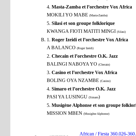
4.
Masta-Zamba et l’orchestre Vox Africa
MOKILI YO MABE
(Masta-Zamba)
5.
Silasi et son groupe folklorique
KWANGA FIOTI MATITI MINGI
(Silasi)
1.
Roger Izeidi et l’orchestre Vox Africa
A BALANCO
(Roger Izeidi)
2.
Checain et l’orchestre O.K. Jazz
BALINGI NABOYA YO
(Checain)
3.
Casino et l’orchestre Vox Africa
BOLING OYA NZAMBE
(Casino)
4.
Simaro et l’orchestre O.K. Jazz
PASI YA LUSINGU
)
(Simaro
5.
Musigène Alphonse et son groupe folklor
MISSION MBEN
(Musigène Alphonse)
African / Fiesta 360.026-360