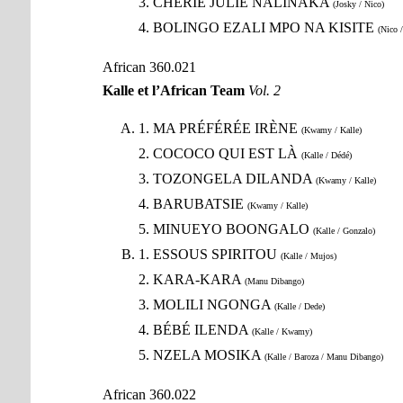
3. CHÉRIE JULIE NALINAKA
(Josky / Nico)
4. BOLINGO EZALI MPO NA KISITE
(Nico 
African 360.021
Kalle et l’African Team
Vol. 2
1. MA PRÉFÉRÉE IRÈNE
(Kwamy / Kalle)
2. COCOCO QUI EST LÀ
(Kalle / Dédé)
3. TOZONGELA DILANDA
(Kwamy / Kalle)
4. BARUBATSIE
(Kwamy / Kalle)
5. MINUEYO BOONGALO
(Kalle / Gonzalo)
1. ESSOUS SPIRITOU
(Kalle / Mujos)
2. KARA-KARA
(Manu Dibango)
3. MOLILI NGONGA
(Kalle / Dede)
4. BÉBÉ ILENDA
(Kalle / Kwamy)
5. NZELA MOSIKA
(Kalle / Baroza / Manu Dibango)
African 360.022