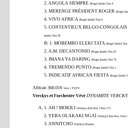
2. ANGOLA SIEMPRE
(Roger Izeidi) Vita 4
3. MERENGE PRÉSIDENT ROGER
(Roger Ize
4. VIVO AFRICA
(Roger Izeidi) Vita 9
5. CONTENTIEUX BELGO-CONGOLAI
Izeidi) Vita 58
B: 1. MOBEMBO ELEKI TATA
(Roger Izeidi) Vita
2. A.M. DECANTONIO
(Roger Izeidi) Vita 20
3. IMANA YA DARING
(Roger Izeidi) Vita 79
4. TREMENDO PUNTO
(Roger Izeidi) Vita 1
5. INDICATIF AFRICAN FIESTA
(Roger Izeidi) 
African 360.016
Veve 1 P1970
Verckys et l’orchestre Vévé
DYNAMITE VERCKY
1. AH ! MOKILI
(Verckys) Kiri-Kiri {Veve 27}
2. YEBA OLAKAKI NGAI
(Verckys) Kiri-Kiri {Veve
3. ANNITCHO
(Verckys) Rumba