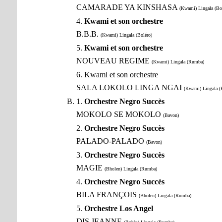
CAMARADE YA KINSHASA
(Kwami) Lingala (Bo
4.
Kwami et son orchestre
B.B.B.
(Kwami) Lingala (Boléro)
5.
Kwami et son orchestre
NOUVEAU REGIME
(Kwami) Lingala (Rumba)
6. Kwami et son orchestre
SALA LOKOLO LINGA NGAI
(Kwami) Lingala 
1.
Orchestre Negro Succès
MOKOLO SE MOKOLO
(Bavon)
2.
Orchestre Negro Succès
PALADO-PALADO
(Bavon)
3.
Orchestre Negro Succès
MAGIE
(Bholen) Lingala (Rumba)
4.
Orchestre Negro Succès
BILA FRANÇOIS
(Bholen) Lingala (Rumba)
5.
Orchestre Los Angel
DIS JEANNE