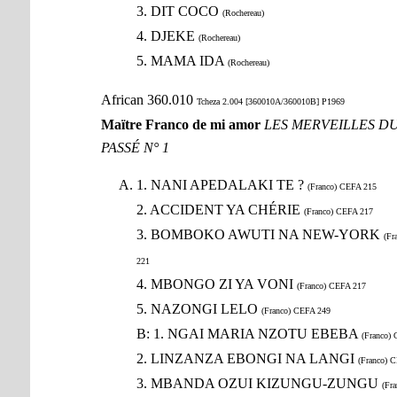
3. DIT COCO
(Rochereau)
4. DJEKE
(Rochereau)
5. MAMA IDA
(Rochereau)
African 360.010
Tcheza 2.004 [360010A/360010B] P1969
Maïtre Franco de mi amor
LES MERVEILLES D
PASSÉ N° 1
1. NANI APEDALAKI TE ?
(Franco) CEFA 215
2. ACCIDENT YA CHÉRIE
(Franco) CEFA 217
3. BOMBOKO AWUTI NA NEW-YORK
(Fr
221
4. MBONGO ZI YA VONI
(Franco) CEFA 217
5. NAZONGI LELO
(Franco) CEFA 249
B: 1. NGAI MARIA NZOTU EBEBA
(Franco)
2. LINZANZA EBONGI NA LANGI
(Franco) 
3. MBANDA OZUI KIZUNGU-ZUNGU
(Fr