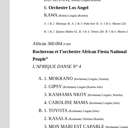
(Robin) Lingala (Rumba)
6.
Orchestre Los Angel
KAWA
(Robin) Lingala (Rumba)
A: 1 & 2: Matanga 46. A: 2 & 3: Paka-Siye 16. A: 5 & 6: Matata 526.
B: 1 & 2: Epanza Makita 65. B: 3 & 4: Tcheza 203. B: 5 & 6: Matata 5
African 360.004
P1969
Rochereau et I’orchestre African Fiesta National 
Peuple”
L’AFRIQUE DANSE N° 4
1. MOKRANO
(Rochereau) Lingala ( Rumba)
2. GIPSY
(Rochereau) Lingala (Rumba Jobs)
3. KASHAMA NKOY
(Rochereau) Lingala ( Rumba)
4. CAROLINE MAMA
(Rochereau) Lingala (Jobs)
1. TOYOTA
(Rochereau) Lingala (Jobs)
2. KASALA
(Rochereau) Tshiluba (Rumba)
3. MON MARI EST CAPABLE
(Rochereau) Lingala