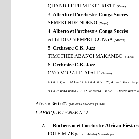
QUAND LE FILM EST TRISTE
(Vicky)
3.
Alberto et l’orchestre Conga Succès
SEMEKI NDE NDEKO
(Mogo)
4.
Alberto et l’orchestre Conga Succès
ALBERTO SIEMPRE CONGA
(Alberto)
5.
Orchestre O.K. Jazz
TIMOTHÉE ABANGI MAKAMBO
(Franco)
6.
Orchestre O.K. Jazz
OYO MOBALI TAPALE
(Franco)
A 1 & 2: Epanza Makita 43, A 3 & 4: Tcheza 24, A 5 & 6: Boma Bango
B 1 & 2: Boma Bango 2, B 3 & 4: Tcheza 6, B 5 & 6: Epanza Makita 4
African 360.002
[360.002A/360002B] P1966
L’AFRIQUE DANSE N° 2
1.
Rochereau et l’orchestre African Fiesta 6
POLE M’ZE
(Miriam Makeba) Mozambique