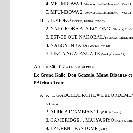
4. MFUMBOWA 1
(Verckys) Lingala (Mombetta) {Veve 21}
5. MFUMBOWA 2
(Verckys) Lingala (Mombetta) {Veve 21}
1. LOBOKO
(Verckys) Rumba {Veve 25}
2. NAKOKOKA ATA BOTONGI
(Verckys) Kiri-Ki
3. EST-CE QUE NAKOBALA
(Verckys) Lingala (R
4. NABOYI NKASA
(Verckys) Kiri-Kiri
5. LINGA NGAI AZUA TE
(Verckys) {Veve 14}
African 360.017
A.J.M. 500.001 P1966
Le Grand Kalle, Don Gonzalo, Manu Dibango et
l’African Team
A: 1. GAUCHE/DROITE = DEBORDEM
& Lutula)
2. AFRICA D’AMBIANCE
(Kalle & Lutula)
3. CAMBRIDGE… MAI YA PIYO
(Kalle & Lutul
4. LAURENT FANTOME
(Kalle)