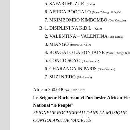
5. SAFARI MUZURI
(Kalle)
6. AFRICA BOOGALO
(Manu Dibango & Kalle)
7. MKIMBOMBO KIMBOMBO
(Don Gonzalo)
1. DISIPLINI NA K.D.L.
(Kalle)
2. VALENTINA – VALENTINA
(Edo Lutula)
3. MIANGO
(Jeannot & Kalle)
4. BONGALO LA FONTAINE
(Manu Dibango & Ka
5. CONGO SOYO
(Don Gonzalo)
6. CHARANGA IN PARIS
(Don Gonzalo)
7. SUZI N’EDO
(Edo Lutula)
African 360.018
ISA R 102 P1970
Le Seigneur Rochereau et l’orchestre African Fie
National “le Peuple”
SEIGNEUR ROCHEREAU DANS LA MUSIQUE
CONGOLAISE DE VARIÉTÉS