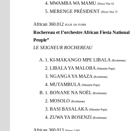
4. MWAMBA WA MAMU
(Nico) Vita 55
5. MERENGE PRÉSIDENT
(Nico) Vita 72
African 360.012
ISA R 101 P1969
Rochereau et I’orchestre African Fiesta National 
Peuple”
LE SEIGNEUR ROCHEREAU
1. KI-MAKANGO MPE LIBALA
(Rochereau)
2. LIBALA YA MALOBA
(Ndombe Pepe)
3. NGANGA YA MAZA
(Rochereau)
4. MUTAMBULA
(Ndombe Pepe)
1. BONANE NA NOËL
(Rochereau)
2. MOSOLO
(Rochereau)
3. BASI BASALAKA
(Ndombe Pepe)
4. ZUWA YA BOSENZI
(Rochereau)
African 360.013
Tcheza 2.001