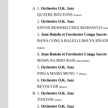
1.
Orchestre O.K. Jazz
QUATRE BOUTONS
(Franco)
2.
Orchestre O.K. Jazz
SAVON REWARD CHEZ MARSAVCO
(Fra
3.
Jean Bokelo et l’orchestre Conga Succès
BANA CONGA BALELI LIWA YA SINAT
Bokelo)
4.
Jean Bokelo et l’orchestre Conga Succès
MAWA NA BISO BASI
(Jean Bokelo)
5.
Orchestre O.K. Jazz
FINGA MAMA MUNU ?
(Mujos)
6.
Orchestre O.K. Jazz
REVOLVER
(Mujos)
1.
Orchestre O.K. Jazz
TONTON
(Vicky)
2.
Orchestre O.K. Jazz