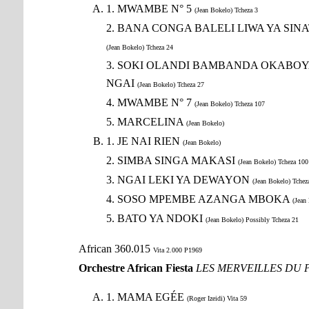
1. MWAMBE N° 5
(Jean Bokelo) Tcheza 3
2. BANA CONGA BALELI LIWA YA SIN
(Jean Bokelo) Tcheza 24
3. SOKI OLANDI BAMBANDA OKABOY
NGAI
(Jean Bokelo) Tcheza 27
4. MWAMBE N° 7
(Jean Bokelo) Tcheza 107
5. MARCELINA
(Jean Bokelo)
1. JE NAI RIEN
(Jean Bokelo)
2. SIMBA SINGA MAKASI
(Jean Bokelo) Tcheza 100
3. NGAI LEKI YA DEWAYON
(Jean Bokelo) Tchez
4. SOSO MPEMBE AZANGA MBOKA
(Jean
5. BATO YA NDOKI
(Jean Bokelo) Possibly Tcheza 21
African 360.015
Vita 2.000 P1969
Orchestre African Fiesta
LES MERVEILLES DU 
1. MAMA EGÉE
(Roger Izeidi) Vita 59