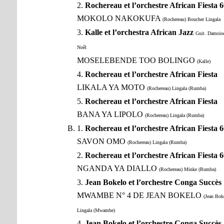
2.
Rochereau et l’orchestre African Fiesta 6
MOKOLO NAKOKUFA
(Rochereau) Boucher Lingala
3.
Kalle et l’orchestra African Jazz
Guit. Damois
Noêl
MOSELEBENDE TOO BOLINGO
(Kalle)
4.
Rochereau et l’orchestre African Fiesta
LIKALA YA MOTO
(Rochereau) Lingala (Rumba)
5.
Rochereau et l’orchestre African Fiesta
BANA YA LIPOLO
(Rochereau) Lingala (Rumba)
1.
Rochereau et l’orchestre African Fiesta 6
SAVON OMO
(Rochereau) Lingala (Rumba)
2.
Rochereau et l’orchestre African Fiesta 6
NGANDA YA DIALLO
(Rochereau) Minke (Rumba)
3.
Jean Bokelo et l’orchestre Conga Succès
MWAMBE N° 4 DE JEAN BOKELO
(Jean Bok
Lingala (Mwambe)
4.
Jean Bokelo et l’orchestre Conga Succès