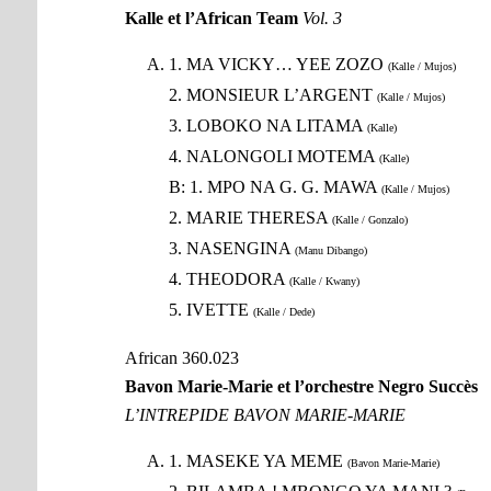
Kalle et l’African Team
Vol. 3
1. MA VICKY… YEE ZOZO
(Kalle / Mujos)
2. MONSIEUR L’ARGENT
(Kalle / Mujos)
3. LOBOKO NA LITAMA
(Kalle)
4. NALONGOLI MOTEMA
(Kalle)
B: 1. MPO NA G. G. MAWA
(Kalle / Mujos)
2. MARIE THERESA
(Kalle / Gonzalo)
3. NASENGINA
(Manu Dibango)
4. THEODORA
(Kalle / Kwany)
5. IVETTE
(Kalle / Dede)
African 360.023
Bavon Marie-Marie et l’orchestre Negro Succès
L’INTREPIDE BAVON MARIE-MARIE
1. MASEKE YA MEME
(Bavon Marie-Marie)