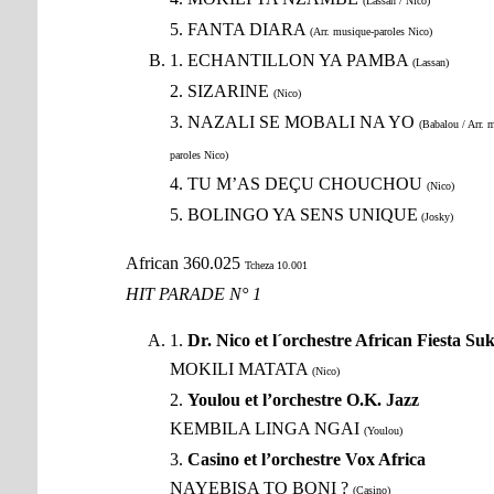
(Lassan / Nico)
5. FANTA DIARA
(Arr. musique-paroles Nico)
1. ECHANTILLON YA PAMBA
(Lassan)
2. SIZARINE
(Nico)
3. NAZALI SE MOBALI NA YO
(Babalou / Arr. 
paroles Nico)
4. TU M’AS DEÇU CHOUCHOU
(Nico)
5. BOLINGO YA SENS UNIQUE
(Josky)
African 360.025
Tcheza 10.001
HIT PARADE N° 1
1.
Dr. Nico et l´orchestre African Fiesta Suk
MOKILI MATATA
(Nico)
2.
Youlou et l’orchestre O.K. Jazz
KEMBILA LINGA NGAI
(Youlou)
3.
Casino et l’orchestre Vox Africa
NAYEBISA TO BONI ?
(Casino)