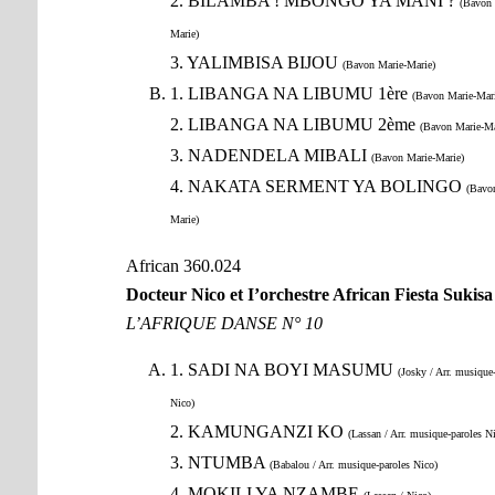
2. BILAMBA ! MBONGO YA MANI ?
(Bavon 
Marie)
3. YALIMBISA BIJOU
(Bavon Marie-Marie)
1. LIBANGA NA LIBUMU 1ère
(Bavon Marie-Mari
2. LIBANGA NA LIBUMU 2ème
(Bavon Marie-Ma
3. NADENDELA MIBALI
(Bavon Marie-Marie)
4. NAKATA SERMENT YA BOLINGO
(Bavo
Marie)
African 360.024
Docteur Nico et I’orchestre African Fiesta Sukisa
L’AFRIQUE DANSE N° 10
1. SADI NA BOYI MASUMU
(Josky / Arr. musique
Nico)
2. KAMUNGANZI KO
(Lassan / Arr. musique-paroles N
3. NTUMBA
(Babalou / Arr. musique-paroles Nico)
4. MOKILI YA NZAMBE