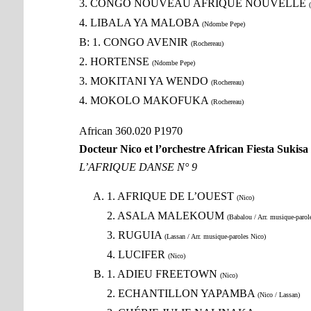
3. CONGO NOUVEAU AFRIQUE NOUVELLE
4. LIBALA YA MALOBA
(Ndombe Pepe)
B: 1. CONGO AVENIR
(Rochereau)
2. HORTENSE
(Ndombe Pepe)
3. MOKITANI YA WENDO
(Rochereau)
4. MOKOLO MAKOFUKA
(Rochereau)
African 360.020 P1970
Docteur Nico et l’orchestre African Fiesta Sukisa
L’AFRIQUE DANSE N° 9
1. AFRIQUE DE L’OUEST
(Nico)
2. ASALA MALEKOUM
(Babalou / Arr. musique-parol
3. RUGUIA
(Lassan / Arr. musique-paroles Nico)
4. LUCIFER
(Nico)
1. ADIEU FREETOWN
(Nico)
2. ECHANTILLON YAPAMBA
(Nico / Lassan)