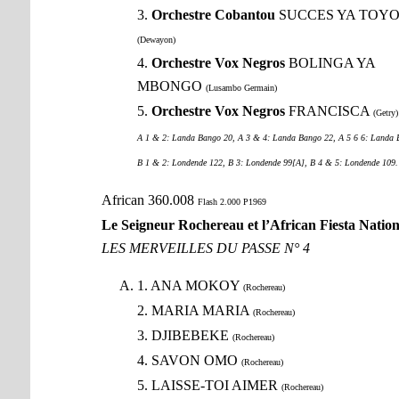
3.
Orchestre Cobantou
SUCCES YA TOY
(Dewayon)
4.
Orchestre Vox Negros
BOLINGA YA
MBONGO
(Lusambo Germain)
5.
Orchestre Vox Negros
FRANCISCA
(Getry)
A 1 & 2: Landa Bango 20, A 3 & 4: Landa Bango 22, A 5 6 6: Landa 
B 1 & 2: Londende 122, B 3: Londende 99[A], B 4 & 5: Londende 109.
African 360.008
Flash 2.000 P1969
Le Seigneur Rochereau et l’African Fiesta Nation
LES MERVEILLES DU PASSE N° 4
1. ANA MOKOY
(Rochereau)
2. MARIA MARIA
(Rochereau)
3. DJIBEBEKE
(Rochereau)
4. SAVON OMO
(Rochereau)
5. LAISSE-TOI AIMER
(Rochereau)