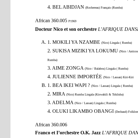
4. BEL ABIDJAN
(Rochereau) Français (Rumba)
African 360.005
P1969
Docteur Nico et son orchestre
L’AFRIQUE DANSE
1. MOKILI YA NZAMBE
(Nico) Lingala ( Rumba)
2. SUKISA MIZIKI YA LOKUMU
(Nico / Anticos
Rumba)
3. AIME ZONGA
(Nico / Balabou) Lingala ( Rumba)
4. JULIENNE IMPORTÉE
(Nico / Lassan) Kiri-Kiri
1. BEA IKEI WAPI ?
(Nico / Lassan) Lingala ( Rumba)
2. MIRA
(Nico) Rumba Lingala (Kiswahili & Tshiluba)
3. ADELMA
(Nico / Lassan) Lingala ( Rumba)
4. OLUKI LIKAMBO OBANGI
(Dechaud) Folklor
African 360.006
Franco et I’orchestre O.K. Jazz
L’AFRIQUE DAN