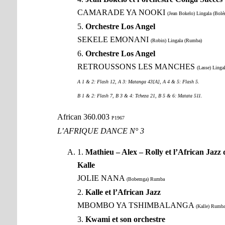
CAMARADE YA NOOKI
(Jean Bokelo) Lingala (Bolé
5.
Orchestre Los Angel
SEKELE EMONANI
(Robin) Lingala (Rumba)
6.
Orchestre Los Angel
RETROUSSONS LES MANCHES
(Lasse) Linga
A 1 & 2: Flash 12, A 3: Matanga 43[A], A 4 & 5: Flash 5.
B 1 & 2: Flash 7, B 3 & 4: Tcheza 21, B 5 & 6: Matata 511.
African 360.003
P1967
L’AFRIQUE DANCE N° 3
1.
Mathieu – Alex – Rolly et l’African Jazz d
Kalle
JOLIE NANA
(Bobemga) Rumba
2.
Kalle et l’African Jazz
MBOMBO YA TSHIMBALANGA
(Kalle) Rumb
3.
Kwami et son orchestre