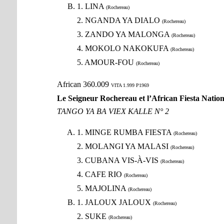
1. LINA
(Rochereau)
2. NGANDA YA DIALO
(Rochereau)
3. ZANDO YA MALONGA
(Rochereau)
4. MOKOLO NAKOKUFA
(Rochereau)
5. AMOUR-FOU
(Rochereau)
African 360.009
VITA 1.999 P1969
Le Seigneur Rochereau et l’African Fiesta Nation
TANGO YA BA VIEX KALLE N° 2
1. MINGE RUMBA FIESTA
(Rochereau)
2. MOLANGI YA MALASI
(Rochereau)
3. CUBANA VIS-À-VIS
(Rochereau)
4. CAFE RIO
(Rochereau)
5. MAJOLINA
(Rochereau)
1. JALOUX JALOUX
(Rochereau)
2. SUKE
(Rochereau)