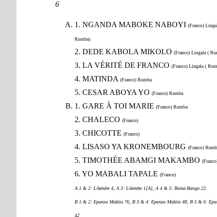
6
1. NGANDA MABOKE NABOYI
(Franco) Lingal
Rumba)
2. DEDE KABOLA MIKOLO
(Franco) Lingala ( R
3. LA VÉRITÉ DE FRANCO
(Franco) Lingala ( Rum
4. MATINDA
(Franco) Rumba
5. CESAR ABOYA YO
(Franco) Rumba
1. GARE À TOI MARIE
(Franco) Rumba
2. CHALECO
(Franco)
3. CHICOTTE
(Franco)
4. LISASO YA KRONEMBOURG
(Franco) Rumb
5. TIMOTHÉE ABAMGI MAKAMBO
(Franco
6. YO MABALI TAPALE
(Franco)
A 1 & 2: Likembe 4, A 3: Likembe 1[A], A 4 & 5: Boma-Bango 22.
B 1 & 2: Epanza Makita 76, B 3 & 4: Epanza Makita 48, B 5 & 6: Epa
42