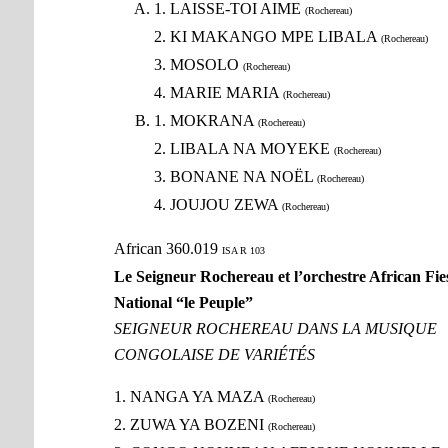
1. LAISSE-TOI AIME
(Rochereau)
2. KI MAKANGO MPE LIBALA
(Rochereau)
3. MOSOLO
(Rochereau)
4. MARIE MARIA
(Rochereau)
1. MOKRANA
(Rochereau)
2. LIBALA NA MOYEKE
(Rochereau)
3. BONANE NA NOËL
(Rochereau)
4. JOUJOU ZEWA
(Rochereau)
African 360.019
ISA R 103
Le Seigneur Rochereau et l’orchestre African Fie
National “le Peuple”
SEIGNEUR ROCHEREAU DANS LA MUSIQUE
CONGOLAISE DE VARIÉTÉS
1. NANGA YA MAZA
(Rochereau)
2. ZUWA YA BOZENI
(Rochereau)